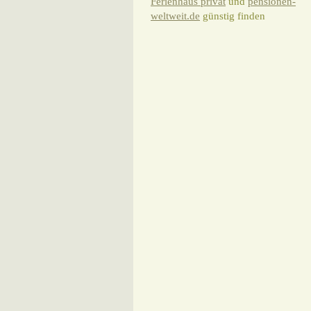
Ferienhaus privat
und
pensionen-
weltweit.de
günstig finden