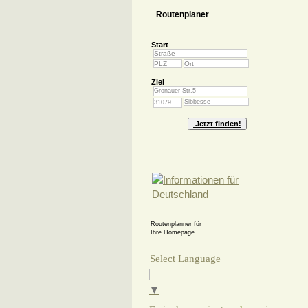
Routenplaner
Start
Ziel
Routenplanner für
Ihre Homepage
Select Language
▼